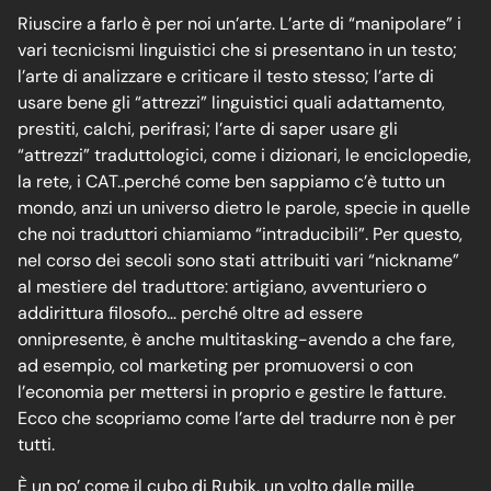
Riuscire a farlo è per noi un’arte. L’arte di “manipolare” i
vari tecnicismi linguistici che si presentano in un testo;
l’arte di analizzare e criticare il testo stesso; l’arte di
usare bene gli “attrezzi” linguistici quali adattamento,
prestiti, calchi, perifrasi; l’arte di saper usare gli
“attrezzi” traduttologici, come i dizionari, le enciclopedie,
la rete, i CAT..perché come ben sappiamo c’è tutto un
mondo, anzi un universo dietro le parole, specie in quelle
che noi traduttori chiamiamo “intraducibili”. Per questo,
nel corso dei secoli sono stati attribuiti vari “nickname”
al mestiere del traduttore: artigiano, avventuriero o
addirittura filosofo… perché oltre ad essere
onnipresente, è anche multitasking-avendo a che fare,
ad esempio, col marketing per promuoversi o con
l’economia per mettersi in proprio e gestire le fatture.
Ecco che scopriamo come l’arte del tradurre non è per
tutti.
È un po’ come il cubo di Rubik, un volto dalle mille