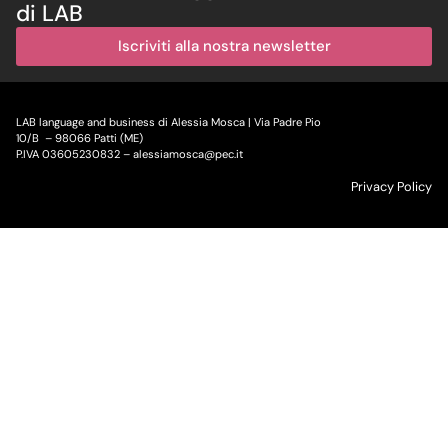
di LAB
Iscriviti alla nostra newsletter
LAB language and business di Alessia Mosca | Via Padre Pio
10/B – 98066 Patti (ME)
P.IVA 03605230832 – alessiamosca@pec.it
Privacy Policy