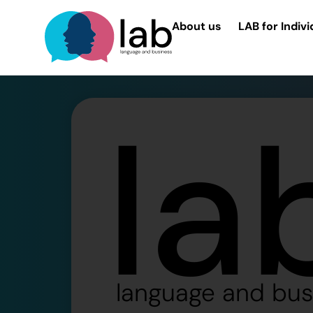
About us
LAB for Indivi
la
language and bus