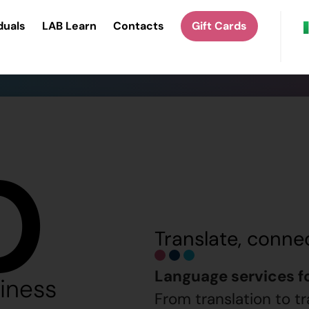
duals
LAB Learn
Contacts
Gift Cards
b
Translate, connec
Language services fo
iness
From translation to tr