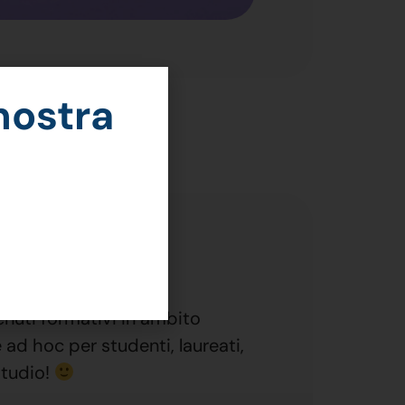
 nostra
enuti formativi in ambito
 ad hoc per studenti, laureati,
studio!