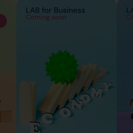
LAB for Business
L
Coming soon
C