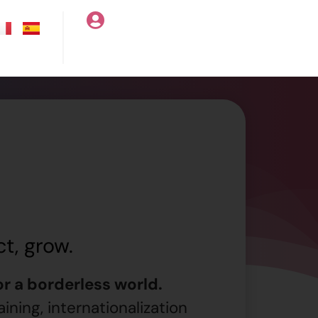
t, grow.
r a borderless world.
aining, internationalization