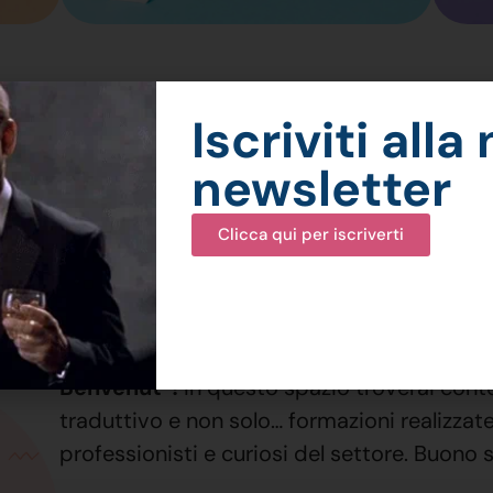
Iscriviti alla
newsletter
Clicca qui per iscriverti
Benvenut*!
In questo spazio troverai cont
traduttivo e non solo… formazioni realizzate
professionisti e curiosi del settore. Buono 